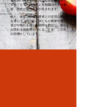
福島県いわき市から地元や首都圏に発信
することで、福島県と首都圏の人々や食
材、技術が繋がる場が生まれます。
また、食育活動や生産者との交流の機会
を通して、地元の子供たちが農業や食に
喜びや憧れを感じる時間を創出し、彼ら
が誇れる福島県をつくることを、この先
の目標としています。
コンセプトは
「トマト・ガストロノミー」
と
「和漢洋菜」
地域の皆様に喜ばれる
レストラン。