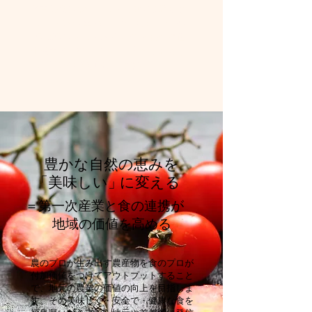
と首都圏の食のプロが共創する新たなレ
ストランの立ち上げのため、CROSS
TOKYOのシェフが４月に現地へ移住、
生産者と共に、メニュー開発や新たなレ
ストランの形を追求します。
豊かな自然の恵みを
「美味しい」
に変える
＝第一次産業と食の連携が
地域の価値を高める
農のプロが生み出す農産物を食のプロが
付加価値をつけてアウトプットすること
で、地元の農業の価値の向上を目指しま
す。その美味しく・安全で・健康な食を