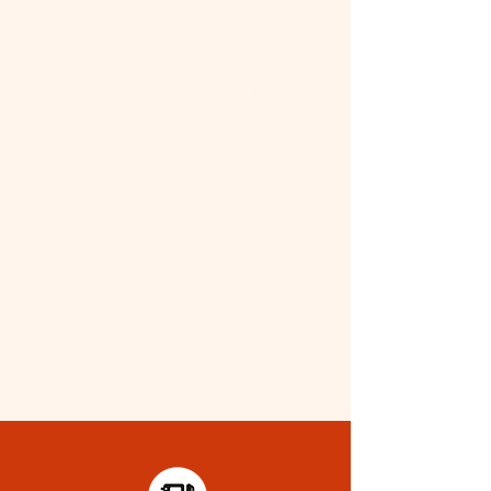
開業店舗 詳細情報
CROSS WONDER DINING
店名：
（クロスワンダーダイニング）
住所：〒979-0215 福島県いわき市
四倉町中島広町1 ワンダーファーム内
0246-38-8853
電話：
アクセス：常磐道四倉ICから四倉方面へ。
一つ目のT字路を右折後、直進。
二つ目のT字路を右折した先の左側。
ＪＲ常磐線四ツ倉駅から約4km。