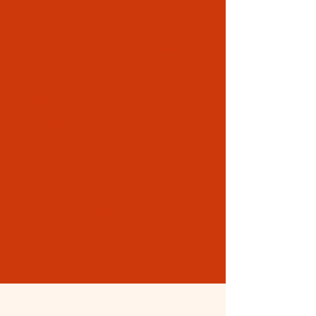
CROSS WONDER DININGは、広大なワ
ンダーファームで収穫したこだわりのト
マトや旬の野菜を中心に自然の恵みを味
わう“ご馳走ダイニング”です。福島県内
や近隣の食材をふんだんに使った料理を
カジュアルに楽しめる「トマト・ガスト
ロノミー」を掲げ、ご家族でのお食事や
農園内の散策などゆったりとした時間を
お楽しみ頂ける空間と、ご友人や大切な
人と本格的なシェフのお料理を楽しめる
空間の2つをご用意します。
お昼は日替わりの前菜数種類に加え、野
菜、魚、肉を主役にした5種類以上のメ
インディッシュが選べるランチを提供、
ディナータイムは「和漢洋菜」というコ
ンセプトの下、創造的でモダンな洋食を
コース仕立てでご用意します。