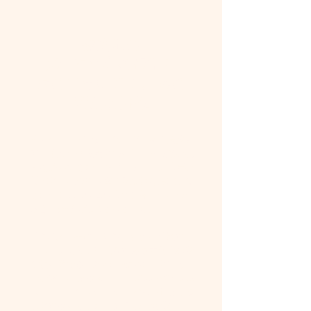
被災地の
第一次産業の復活と
次の10年に続くための
新たな挑戦
今回のプロジェクトは、東日本大震災以
降、地元の生産者と共に第一次産業の復
興を進めてきたワンダーファーム代表の
元木と、社会に役立つ飲食店を追求して
きたCROSS TOKYO代表の井上の出会い
がきっかけではじまりました。
「福島の“美味しい”をもっと元気に」
「コロナで厳しい状況にある首都圏の飲
食店に新たな仕事の可能性を」という２
つの想いが重なり、「CROSS WONDER
DINING」というレストランが生まれる
ことになりました。福島県の農業のプロ