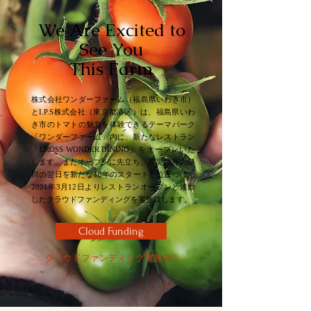
We Are Excited
to
See You
This Farm
株式会社ワンダーファーム（福島県いわき市）
とI.P.S株式会社（東京都港区）は、福島県いわ
き市のトマトの魅力を体験できるテーマパーク
「ワンダーファーム」内に、新たなレストラン
「CROSS WONDER DINING」をオープンいた
します。またオープンに先立ち、震災10年の節
目の翌日を新たな10年のスタートと位置づけ、
2021年3月12日よりレストランオープンと連動
したクラウドファンディングを実施致します。
Cloud Funding
クラウドファンディング実施中!!