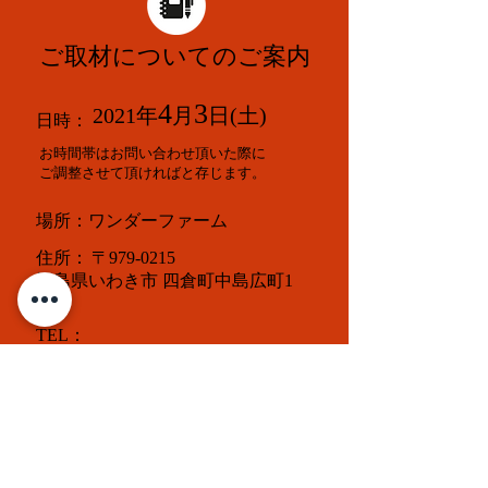
ご取材についてのご案内
4
3
2021年
月
日(土)
日時：
お時間帯はお問い合わせ頂いた際に
ご調整させて頂ければと存じます。
場所：ワンダーファーム
住所：
〒979-0215
福島県いわき市
四倉町中島広町1
TEL
：
0246-38-8853
（レストラン直通）
0246-38-8851
（ワンダーファーム事務所）