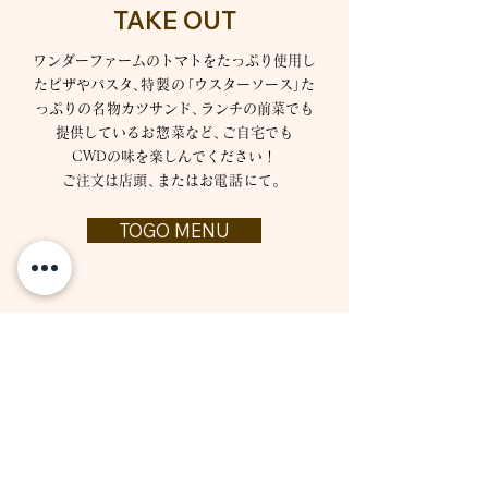
TAKE OUT
ワンダーファームのトマトをたっぷり使用し
たピザやパスタ
、
特製
の
「ウスターソース
」
た
っぷりの
名
物カツサンド
、
ランチの前菜でも
提供している
お惣
菜など
、
ご自宅でも
CWDの味を楽しんでください！
ご注文は店
頭
、
または
お電話
にて。
TOGO MENU