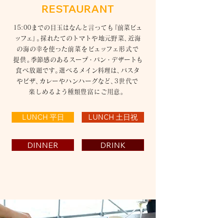
RESTAURANT
15:00までの目玉はなんと言って
も
『前菜
ビュ
ッフ
ェ
』。
採れ
たて
の
トマト
や
地元野菜
、
近海
の海の
幸を使った
前菜を
ビュッフ
ェ形式
で
提供
。
季
節
感
のある
スー
プ・
パ
ン・
デ
ザ
ー
ト
も
食べ放題
で
す
。
選べ
るメイン料理は
、
パスタ
やピザ
、
カ
レーやハンハー
グ
など
、
3世代で
楽しめ
るよう種類
豊富にご
用
意
。
LUNCH 平日
LUNCH 土日祝
DINNER
DRINK