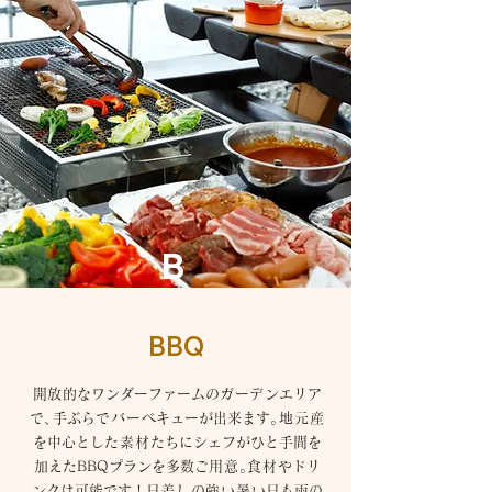
B
BBQ
開放
的なワンダーファームの
ガーデン
エリア
で
、
手ぶら
でバーベ
キューが出来ます
。
地元産
を中心とし
た素材
たちにシェフがひと手間を
加えたBBQプランを多数ご
用意
。
食材
やドリ
ンクは可能です！
日
差しの強い暑
い日も雨の