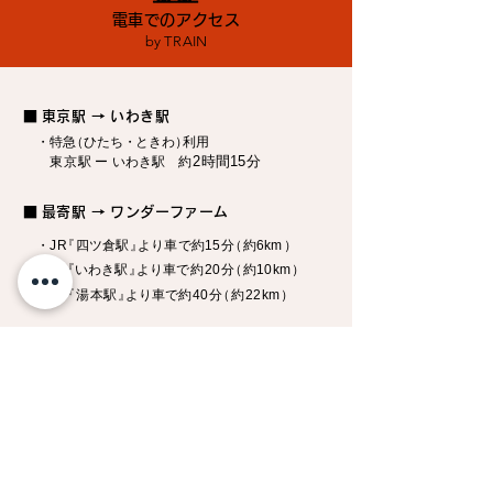
電車でのアクセス
by T
R
AIN
■
東京駅 → いわき駅
・特
急
（ひた
ち・
ときわ
）
利
用
2
時間1
5
分
東京
駅ー
いわき駅
約
■
最寄駅 → ワンダーファーム
・
J
R
『
四ツ倉
駅
』
より
車で
約1
5
分
（
約6k
m
）
・
J
R
『
いわき
駅
』
よ
り
車で約2
0
分
（
約1
0
k
m
）
・
J
R
『
湯本駅
』
よ
り車
で約4
0
分
（約
2
2k
m
）