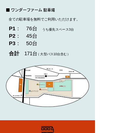
■
ワ
ンダ
ー
ファ
ー
ム
駐車場
全ての駐車場を無料でご利用いただけます。
P1
：
76台
うち
優先
ス
ペー
ス3
台
P2
：
45台
P3
：
50台
合
計
171
台
（
大
型バス1
0
台含
む
）