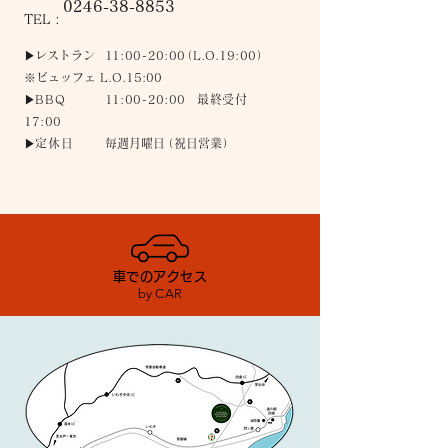
0246-38-8853
TEL :
▶︎レ
ストラ
ン
1
1
:
0
0-
20
:
0
0
（
L.O.19
:
0
0
）
※ビュッフェ L.O.15:0
0
▶︎
BB
Q
1
1
:
0
0-
20
:
00
最終受付
17
:
00
▶︎
定休
日
毎
週月曜
日
（
祝日営
業
）
車でのアクセス
by CAR