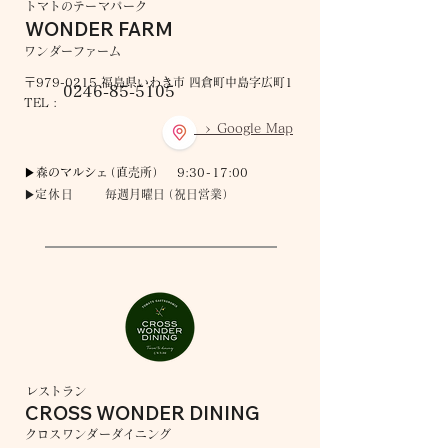
トマトの
テー
マ
パ
ーク
WONDER FARM
ワ
ンダ
ーファーム
〒979-0215 福島県いわき市 四倉町中島字広町1
0246-85-5105
TEL :
> Google Map
▶︎森のマルシ
ェ
（
直売
所
） 9:3
0-
17:00
▶︎
定休
日
毎
週月曜
日
（
祝日営
業
）
レストラン
CROSS WONDER DINING
クロ
ス
ワ
ンダ
ーダイニ
ン
グ