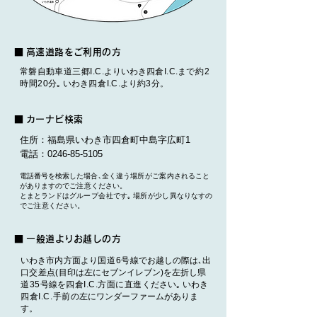
■
高速道路をご利用の方
常磐自動車道三
郷I.C
.よりいわき
四倉I.C
.ま
で約2
時間
20
分｡​ いわき
四
倉
I.C.
より
約3
分。
■ カ
ーナビ検索
住所：福島県いわき市四倉町中島字広町1
電話：0246-85-5105
電話番号を検索した場
合､
全く違う
場所が
ご案内
されること
がありますので
ご注
意ください。
とまとランドはグ
ループ会社
です｡
場所が
少
し異
なりなすの
で
ご注
意ください。
■
一般
道
よ
りお越しの方
いわき
市内方
面より
国道6号
線でお越しの際は､
出
口交差
点
(
目印は左にセブンイレブン)を左折し
県
道35号
線を
四倉I.C.方面に直進
ください｡ いわき
四倉I.C.手前の
左にワンダーファームがありま
す。