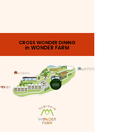
CROSS WONDER DINING
in WONDER FARM